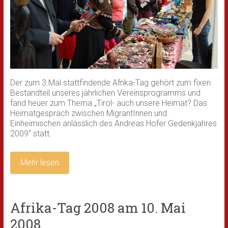
Der zum 3.Mal stattfindende Afrika-Tag gehört zum fixen
Bestandteil unseres jährlichen Vereinsprogramms und
fand heuer zum Thema „Tirol- auch unsere Heimat? Das
Heimatgespräch zwischen MigrantInnen und
Einheimischen anlässlich des Andreas Hofer Gedenkjahres
2009“ statt.
Mehr lesen
Afrika-Tag 2008 am 10. Mai
2008